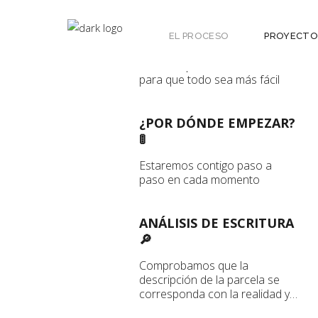
EL PROCESO
PROYECTO
EL PROCESO 🌀
Hemos optimizado el Proceso
para que todo sea más fácil
¿POR DÓNDE EMPEZAR?
🚦
Estaremos contigo paso a
paso en cada momento
ANÁLISIS DE ESCRITURA
🔎
Comprobamos que la
descripción de la parcela se
corresponda con la realidad y
que la casa que queremos