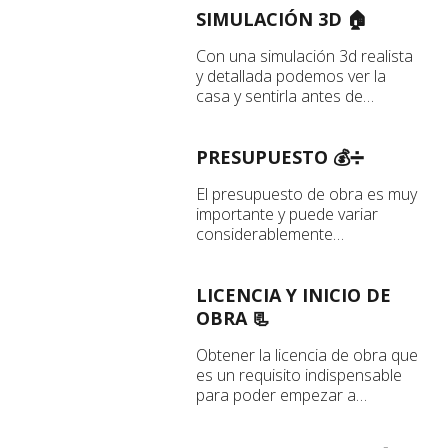
SIMULACIÓN 3D 🏠
Con una simulación 3d realista
y detallada podemos ver la
casa y sentirla antes de
construirla
PRESUPUESTO 💰➗
El presupuesto de obra es muy
importante y puede variar
considerablemente
dependiendo del proyecto que
se realice.
LICENCIA Y INICIO DE
OBRA 📃
Obtener la licencia de obra que
es un requisito indispensable
para poder empezar a
construir la casa