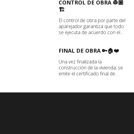
CONTROL DE OBRA 👷🏼
🏗️
El control de obra por parte del
aparejador garantiza que todo
se ejecuta de acuerdo con el
proyecto y cumpliendo con las
normativas y los plazos
acordados con el constructor
FINAL DE OBRA 🔑🏠❤️
Una vez finalizada la
construcción de la vivienda, se
emite el certificado final de
obra por parte de los técnicos,
el arquitecto y el aparejador.