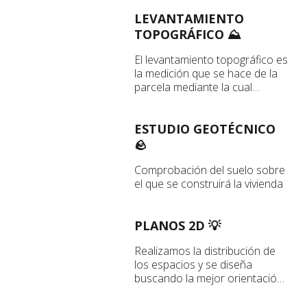
puede hacerse cumpliendo
toda la normativa aplicable.
LEVANTAMIENTO
TOPOGRÁFICO ⛰️
El levantamiento topográfico es
la medición que se hace de la
parcela mediante la cual
conocemos las medidas y las
pendientes de la finca para
poder desarrollar
ESTUDIO GEOTÉCNICO
correctamente el proyecto
🪨
Comprobación del suelo sobre
el que se construirá la vivienda
PLANOS 2D 💡
Realizamos la distribución de
los espacios y se diseña
buscando la mejor orientación,
iluminación, vistas y
funcionalidad de la casa.